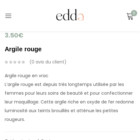
0
Se connecter
3.50
€
Argile rouge
0
avis du client
Se souvenir de moi
Argile rouge en vrac
Mot de passe perdu ?
L’argile rouge est depuis très longtemps utilisée par les
femmes pour leurs soins de beauté et pour confectionner
Se connecter
leur maquillage. Cette argile riche en oxyde de fer redonne
luminosité aux teints brouillés et atténue les petites
rougeurs.
Créer un compte